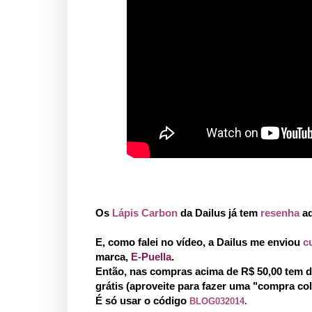
Os
Lápis Carbon
da Dailus já tem
resenha
aq
E, como falei no vídeo, a Dailus me enviou
c
marca,
E-Puella
.
Então, nas compras acima de R$ 50,00 tem d
grátis (aproveite para fazer uma "compra co
É só usar o código
BLOG032014
.