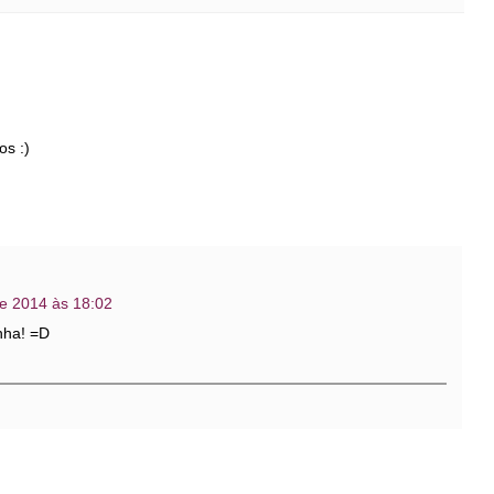
os :)
de 2014 às 18:02
nha! =D