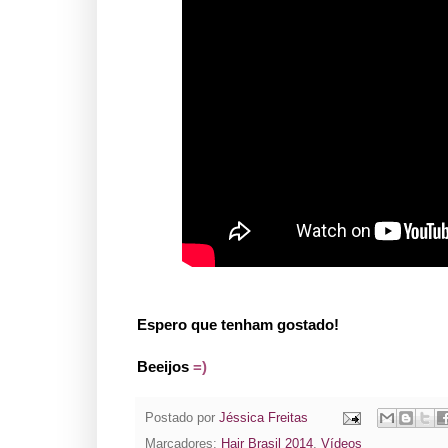
Espero que tenham gostado!
Beeijos
=)
Postado por
Jéssica Freitas
Marcadores:
Hair Brasil 2014
,
Vídeos