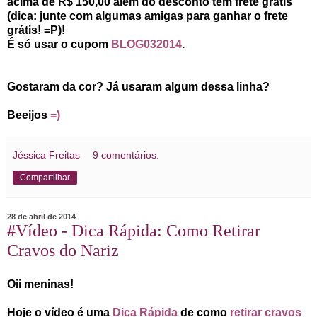
acima de R$ 150,00 além do desconto tem frete grátis
(dica: junte com algumas amigas para ganhar o frete
grátis! =P)!
É só usar o cupom
BLOG032014
.
Gostaram da cor? Já usaram algum dessa linha?
Beeijos
=)
Jéssica Freitas
9 comentários:
Compartilhar
28 de abril de 2014
#Vídeo - Dica Rápida: Como Retirar
Cravos do Nariz
Oii meninas!
Hoje o vídeo é uma
Dica Rápida
de como
retirar cravos