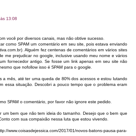
 às 13:08
com você por diversos canais, mas não obtive sucesso.
rcar como SPAM um comentário em seu site, pois estava enviando
tiva.com.br). Alguém fez centenas de comentários em vários sites
 de me prejudicar no google, inclusive usando meu nome e vários
 um fornecedor antigo. Se fosse um link apenas em seu site não
mesmo que nofollow isso é SPAM para o google.
s a mês, até ter uma queda de 80% dos acessos e estou lutando
com essa situação. Descobri a pouco tempo que o problema eram
mo SPAM o comentário, por favor não ignore este pedido.
er um bem que não tem ideia do tamanho. Desejo que o bem que
. Conto com sua compaixão nessa luta que estou vivendo.
://www.coisasdejessica.com/2017/01/novos-batons-pausa-para-