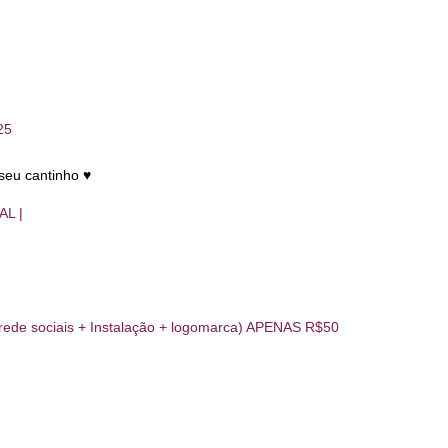
25
eu cantinho ♥️
L |
 rede sociais + Instalação + logomarca) APENAS R$50