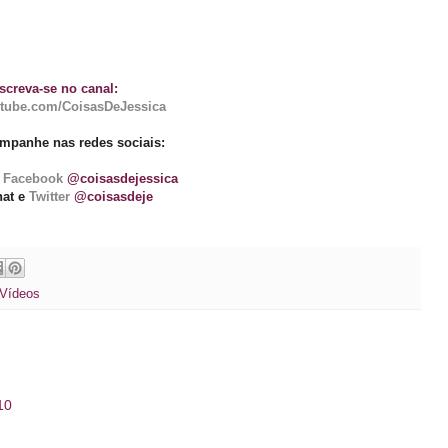
screva-se no canal:
tube.com/CoisasDeJessica
panhe nas redes sociais:
Facebook
@coisasdejessica
at e
Twitter
@coisasdeje
Vídeos
10