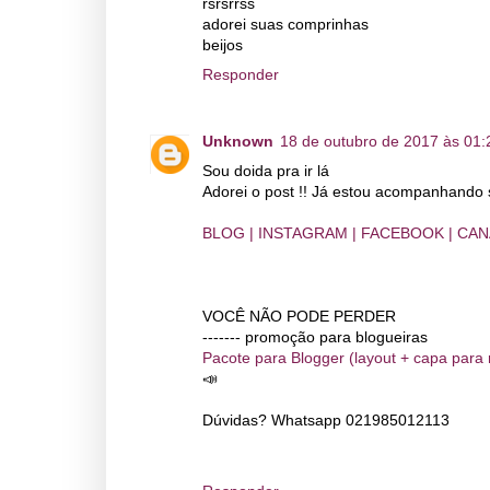
rsrsrrss
adorei suas comprinhas
beijos
Responder
Unknown
18 de outubro de 2017 às 01:
Sou doida pra ir lá
Adorei o post !! Já estou acompanhando s
BLOG |
INSTAGRAM |
FACEBOOK |
CANA
VOCÊ NÃO PODE PERDER
------- promoção para blogueiras
Pacote para Blogger (layout + capa para
📣
Dúvidas? Whatsapp 021985012113