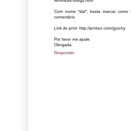
feminices-tblogs.html
Com nome *dai*, basta marcar como S
comentário.
Link do print: http://prntscr.com/gyzchy
Por favor me ajude.
Obrigada.
Responder