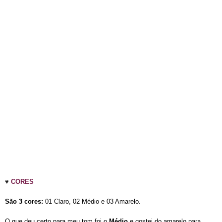
♥
CORES
São 3 cores:
01 Claro, 02 Médio e 03 Amarelo.
O que deu certo para meu tom foi o
Médio
e gostei do amarelo para