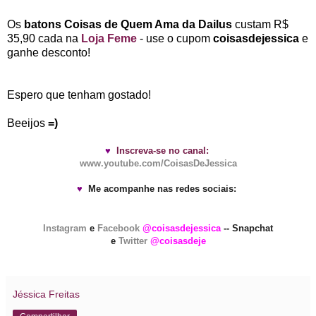
Os
batons Coisas de Quem Ama da Dailus
custam R$
35,90 cada na
Loja Feme
- use o cupom
coisasdejessica
e
ganhe desconto!
Espero que tenham gostado!
Beeijos
=)
♥
Inscreva-se no canal:
www.youtube.com/CoisasDeJessica
♥
Me acompanhe nas redes sociais:
Instagram
e
Facebook
@coisasdejessica
-- Snapchat
e
Twitter
@coisasdeje
Jéssica Freitas