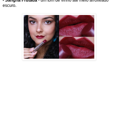
- Sangria Frutada
- um tom de vinho até meio arroxeado
escuro.