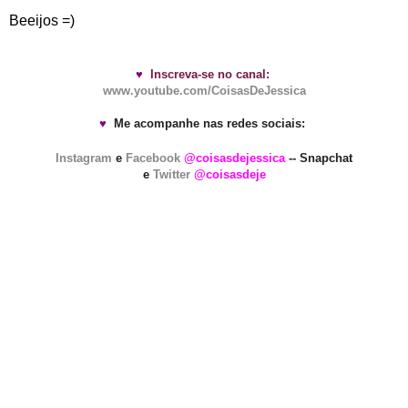
Beeijos =)
♥
Inscreva-se no canal:
www.youtube.com/CoisasDeJessica
♥
Me acompanhe nas redes sociais:
Instagram
e
Facebook
@coisasdejessica
-- Snapchat
e
Twitter
@coisasdeje