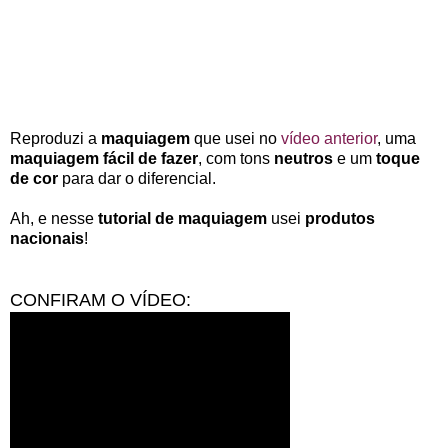
Reproduzi a
maquiagem
que usei no
vídeo anterior
, uma
maquiagem fácil de fazer
, com tons
neutros
e um
toque
de cor
para dar o diferencial.
Ah, e nesse
tutorial de maquiagem
usei
produtos
nacionais
!
CONFIRAM O VÍDEO: