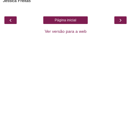
Jéssica Freitas
‹
›
Página inicial
Ver versão para a web