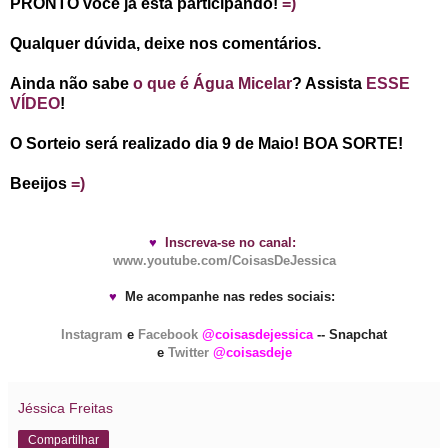
PRONTO você já está participando!
=)
Qualquer dúvida, deixe nos comentários.
Ainda não sabe
o que é Água Micelar
? Assista
ESSE
VÍDEO
!
O Sorteio será realizado dia 9 de Maio! BOA SORTE!
Beeijos
=)
♥
Inscreva-se no canal:
www.youtube.com/CoisasDeJessica
♥
Me acompanhe nas redes sociais:
Instagram
e
Facebook
@coisasdejessica
-- Snapchat
e
Twitter
@coisasdeje
Jéssica Freitas
Compartilhar