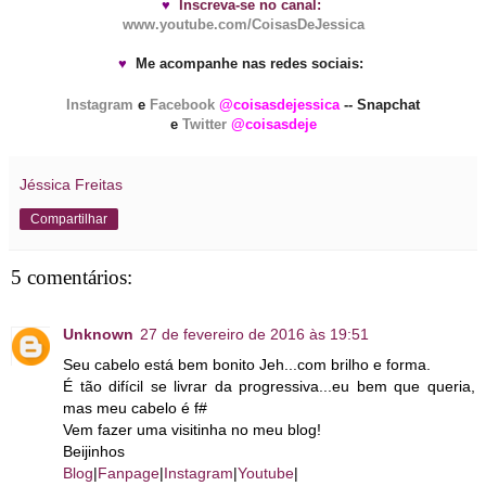
♥
Inscreva-se no canal:
www.youtube.com/CoisasDeJessica
♥
Me acompanhe nas redes sociais:
Instagram
e
Facebook
@coisasdejessica
-- Snapchat
e
Twitter
@coisasdeje
Jéssica Freitas
Compartilhar
5 comentários:
Unknown
27 de fevereiro de 2016 às 19:51
Seu cabelo está bem bonito Jeh...com brilho e forma.
É tão difícil se livrar da progressiva...eu bem que queria,
mas meu cabelo é f#
Vem fazer uma visitinha no meu blog!
Beijinhos
Blog
|
Fanpage
|
Instagram
|
Youtube
|