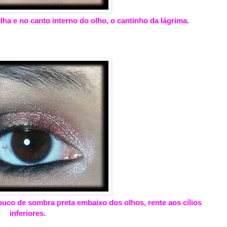
lha e no canto interno do olho, o cantinho da lágrima.
pouco de sombra preta embaixo dos olhos, rente aos cílios
inferiores.