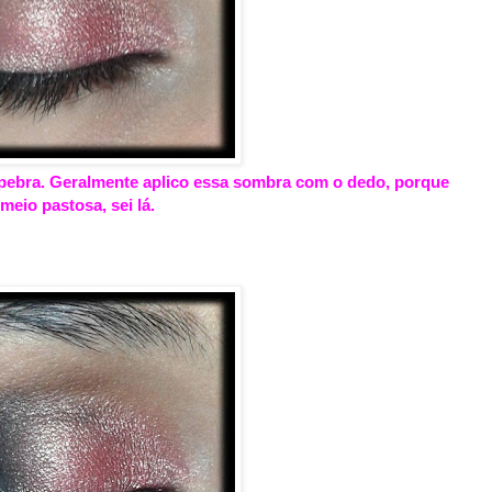
lpebra. Geralmente aplico essa sombra com o dedo, porque
 meio pastosa, sei lá.