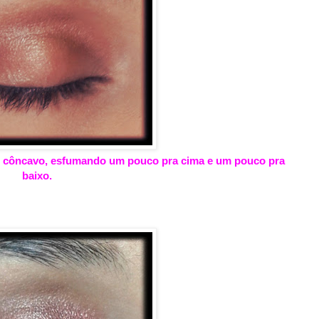
o côncavo, esfumando um pouco pra cima e um pouco pra
baixo.